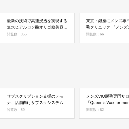
最新の技術で高速浸透を実現する
東京・銀座にメンズ専
無水ヒアルロン酸オリゴ糖美容液
毛クリニック 『メンズ
「セネシオプレミアトピカルセラ
リニック銀座院』が7月
閲覧数：355
閲覧数：66
ムI-3DHA」を発売
ンドオープン！
サブスクリプション支援のテモ
メンズVIO脱毛専門サ
ナ、店舗向けサブスクシステム
「Queen’s Wax for 
「サブスク＠(サブスクアット)」
い脱毛ニーズにお応え
閲覧数：89
閲覧数：82
を4月17日より日本全国を対象に
サービスを提供開始！ 
無償提供を開始いたします。
て光脱毛全メニュー半
ーンを実施