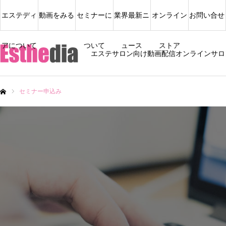
エステディ
動画をみる
セミナーに
業界最新ニ
オンライン
お問い合せ
アについて
ついて
ュース
ストア
エステサロン向け動画配信オンラインサロ
セミナー申込み
ム