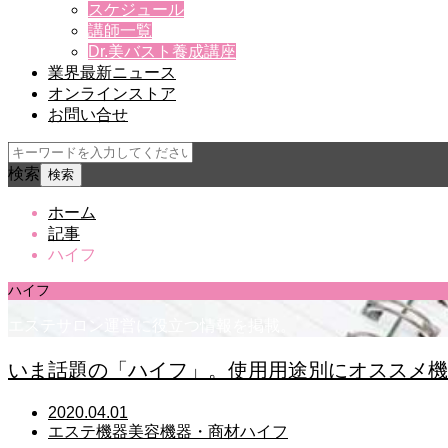
スケジュール
講師一覧
Dr.美バスト養成講座
業界最新ニュース
オンラインストア
お問い合せ
検索
ホーム
記事
ハイフ
ハイフ
エステサロン運営に役立つ情報を掲載。
いま話題の「ハイフ」。使用用途別にオススメ機
2020.04.01
エステ機器
美容機器・商材
ハイフ