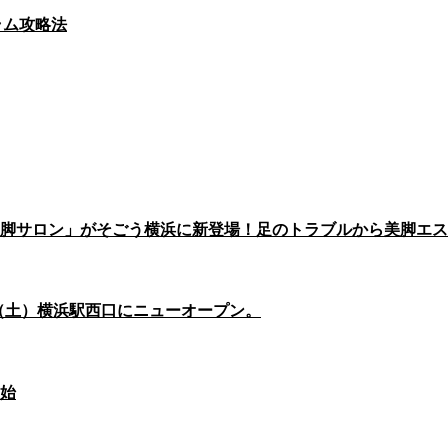
グラム攻略法
脚サロン」がそごう横浜に新登場！足のトラブルから美脚エス
6日（土）横浜駅西口にニューオープン。
始