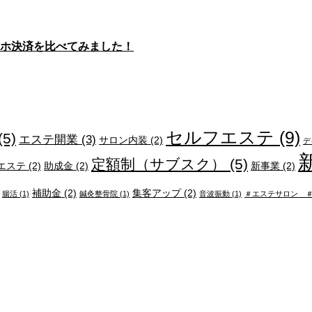
ホ決済を比べてみました！
セルフエステ
(9)
(5)
エステ開業
(3)
サロン内装
(2)
デ
定額制（サブスク）
(5)
エステ
(2)
助成金
(2)
新事業
(2)
補助金
(2)
集客アップ
(2)
腸活
(1)
鍼灸整骨院
(1)
音波振動
(1)
＃エステサロン 