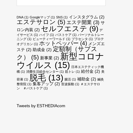
インスタグラム
(2)
DNA
(1)
Googleマップ
(1)
SNS
(1)
エステサロン
(5)
エステ開業
(3)
サ
セルフエステ
(9)
ロン内装
(2)
デ
イサービス
(1)
ハイフ
(1)
バストケア
(1)
パーソナルトレー
ニング
(1)
ビューティーワールド
(1)
プラセンタ
(1)
プロテ
ホットペッパー
(4)
メンズエ
オグリカン
(1)
定額制（サブス
ステ
(2)
助成金
(2)
新型コロナ
ク）
(5)
新事業
(2)
ウイルス
(15)
日本エステティック機
給付金
(2)
構
(1)
消費生活総合センター
(1)
筋トレ
(1)
美
脱毛
(13)
補助金
(2)
容液
(1)
腸活
(1)
鍼灸
集客アップ
(2)
整骨院
(1)
音波振動
(1)
＃エステサロ
ン ＃バストケア
(1)
Tweets by ESTHEDIAcom