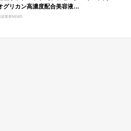
オグリカン高濃度配合美容液
AGE】 SP Repair Essence」を発売
美容業界NEWS