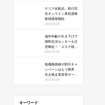
ン。
ナリス化粧品、初の完
全オンライン美容資格
取得講座開始
2022.03.28
成年年齢の引き下げで
国民生活センターも注
意喚起！「エステ脱
毛」の契約トラブル事
2022.03.28
例
低価格路線や割引キャ
ンペーンはもう限界…
生き残る美容系サービ
ス業の条件とは
2022.03.28
キーワード