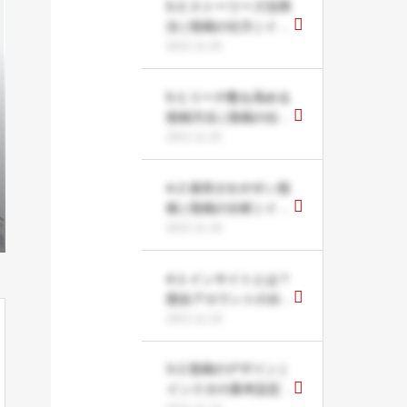
5-2.ストーリーズ活用
法 | 投稿の仕方 | イン
スタグラム攻略法
2021.11.25
5-1.リーチ数を高める
投稿方法 | 投稿の仕方
| インスタグラム攻略
2021.11.25
法
4-2.保存されやすい投
稿 | 投稿の分析 | イン
スタグラム攻略法
2021.11.19
4-1.インサイトとは？
競合アカウントの分析
| 投稿の分析 | インス
2021.11.19
タグラム攻略法
3-2.投稿のデザイン |
インスタの基本設定 |