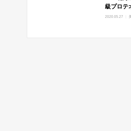
級プロテ
「【KAII
2020.05.27