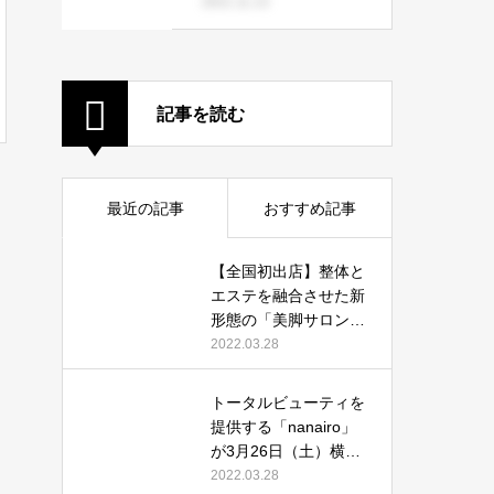
インスタグラム攻略法
2021.11.13
記事を読む
最近の記事
おすすめ記事
【全国初出店】整体と
エステを融合させた新
形態の「美脚サロン」
がそごう横浜に新登
2022.03.28
場！足のトラブルから
美脚エステまで
トータルビューティを
提供する「nanairo」
が3月26日（土）横浜
駅西口にニューオープ
2022.03.28