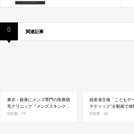
ラン。月額1,980円のネッ
ト予約システム「ヨヤグッ
ド」をリリース
関連記事
東京・銀座にメンズ専門の医療脱
経産省主催「こどもデー
毛クリニック『メンズスキンクリ
テティック”を動画で体
ニック銀座院』が７月１日グラン
閲覧数：78
閲覧数：69
ドオープン！