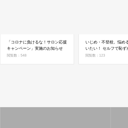
「コロナに負けるな！サロン応援
いじめ・不登校。悩め
キャンペーン」実施のお知らせ
いたい！ セルフで恥ず
消。脱毛サロン「BBY
閲覧数：548
閲覧数：123
ズ割引新登場