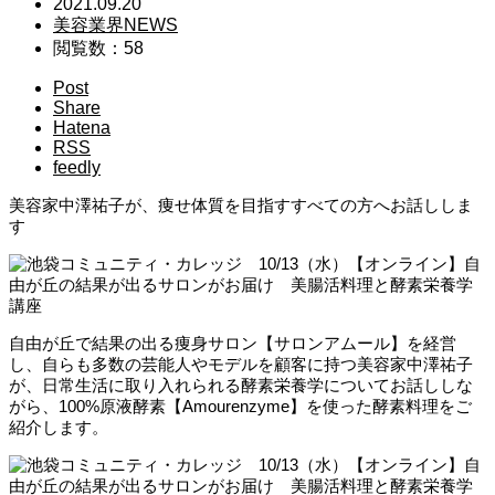
2021.09.20
美容業界NEWS
閲覧数：58
Post
Share
Hatena
RSS
feedly
美容家中澤祐子が、痩せ体質を目指すすべての方へお話ししま
す
自由が丘で結果の出る痩身サロン【サロンアムール】を経営
し、自らも多数の芸能人やモデルを顧客に持つ美容家中澤祐子
が、日常生活に取り入れられる酵素栄養学についてお話ししな
がら、100%原液酵素【Amourenzyme】を使った酵素料理をご
紹介します。