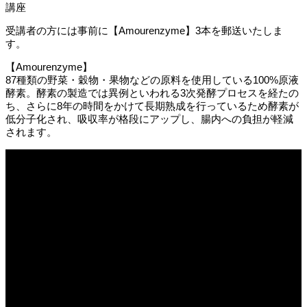
受講者の方には事前に【Amourenzyme】3本を郵送いたしま
す。
【Amourenzyme】
87種類の野菜・穀物・果物などの原料を使用している100%原液
酵素。酵素の製造では異例といわれる3次発酵プロセスを経たの
ち、さらに8年の時間をかけて長期熟成を行っているため酵素が
低分子化され、吸収率が格段にアップし、腸内への負担が軽減
されます。