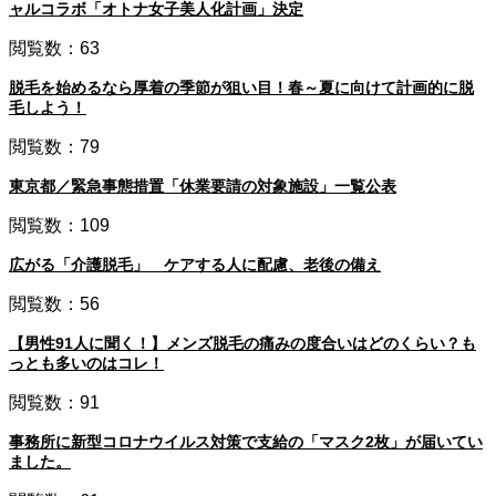
ャルコラボ「オトナ女子美人化計画」決定
閲覧数：63
脱毛を始めるなら厚着の季節が狙い目！春～夏に向けて計画的に脱
毛しよう！
閲覧数：79
東京都／緊急事態措置「休業要請の対象施設」一覧公表
閲覧数：109
広がる「介護脱毛」 ケアする人に配慮、老後の備え
閲覧数：56
【男性91人に聞く！】メンズ脱毛の痛みの度合いはどのくらい？も
っとも多いのはコレ！
閲覧数：91
事務所に新型コロナウイルス対策で支給の「マスク2枚」が届いてい
ました。