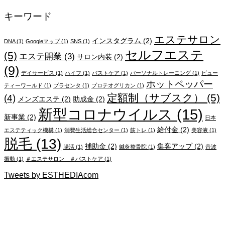
キーワード
エステサロン
インスタグラム
(2)
DNA
(1)
Googleマップ
(1)
SNS
(1)
セルフエステ
(5)
エステ開業
(3)
サロン内装
(2)
(9)
デイサービス
(1)
ハイフ
(1)
バストケア
(1)
パーソナルトレーニング
(1)
ビュー
ホットペッパー
ティーワールド
(1)
プラセンタ
(1)
プロテオグリカン
(1)
定額制（サブスク）
(5)
(4)
メンズエステ
(2)
助成金
(2)
新型コロナウイルス
(15)
新事業
(2)
日本
給付金
(2)
エステティック機構
(1)
消費生活総合センター
(1)
筋トレ
(1)
美容液
(1)
脱毛
(13)
補助金
(2)
集客アップ
(2)
腸活
(1)
鍼灸整骨院
(1)
音波
振動
(1)
＃エステサロン ＃バストケア
(1)
Tweets by ESTHEDIAcom