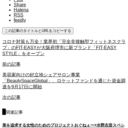
Share
Hatena
RSS
feedly
この記事のタイトルとURLをコピーする
コロナ対策も万全！業界初「完全非接触型フィットネスクラ
ブ」のFIT-EASYが大阪府堺市に新ブランド「FIT-EASY
STYLE」をオープン
前の記事
美容家向けの好立地シェアサロン事業
「BeautySpaceGlobal」、ロケットファンドを通じた資金調
達を9月17日に開始
次の記事
関連記事
美を追求する女性のためのプロジェクトおぐねぇー×水野志音スペシ