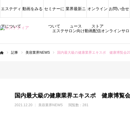
エステディ
動画をみる
セミナーに
業界最新ニ
オンライン
お問い合せ
アについて
ついて
ュース
ストア
エステサロン向け動画配信オンラインサロ
記事
美容業界NEWS
国内最大級の健康業界エキスポ 健康博覧会20
ム
国内最大級の健康業界エキスポ 健康博覧会2
2021.12.20
美容業界NEWS
閲覧数：281