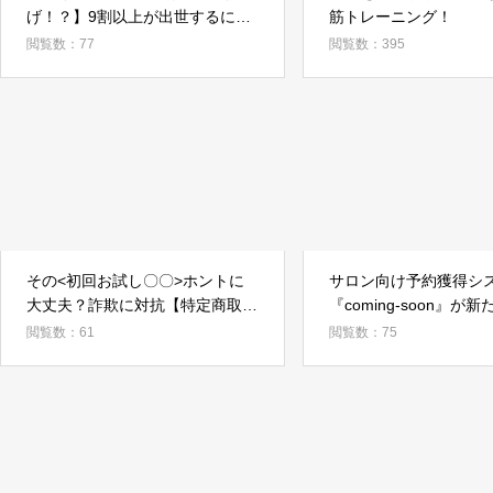
げ！？】9割以上が出世するには
筋トレーニング！
顔の身だしなみも重要だと回答
閲覧数：77
閲覧数：395
その<初回お試し〇〇>ホントに
サロン向け予約獲得シ
大丈夫？詐欺に対抗【特定商取引
『coming-soon』が
法改正】
口として「Google で
閲覧数：61
閲覧数：75
携を開始