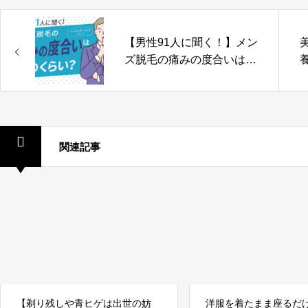
【男性91人に聞く！】メン
ズ脱毛の痛みの度合いはど
のくらい？もっとも多いの
はコレ！
関連記事
【剃り残しや青ヒゲは出世の妨
洋服を着たまま座るだ